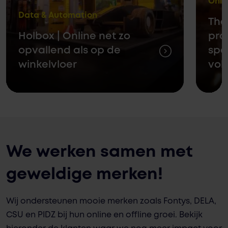
Onli
Data & Automation
The
Holbox | Online net zo
pro
opvallend als op de
spe
winkelvloer
vol
We werken samen met
geweldige merken!
Wij ondersteunen mooie merken zoals Fontys, DELA,
CSU en PIDZ bij hun online en offline groei. Bekijk